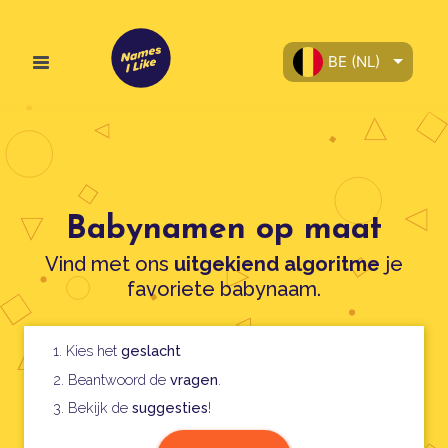
BE (NL)
Babynamen op maat
Vind met ons
uitgekiend algoritme
je
favoriete babynaam.
1. Kies het
geslacht
2. Beantwoord de
vragen
.
3. Bekijk de
suggesties
!